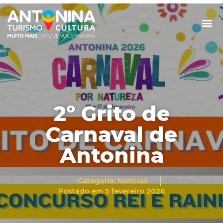
2º Grito de
Carnaval de
Antonina
Categoria:
Notícias
Postado em
5 fevereiro 2026