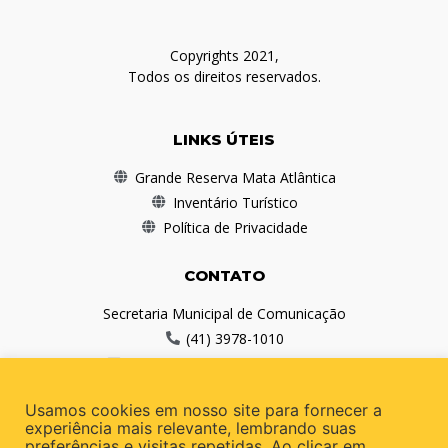
Copyrights 2021,
Todos os direitos reservados.
LINKS ÚTEIS
Grande Reserva Mata Atlântica
Inventário Turístico
Política de Privacidade
CONTATO
Secretaria Municipal de Comunicação
(41) 3978-1010
comunicacao@antonina.pr.gov.br
Usamos cookies em nosso site para fornecer a
REDES SOCIAIS
experiência mais relevante, lembrando suas
preferências e visitas repetidas. Ao clicar em