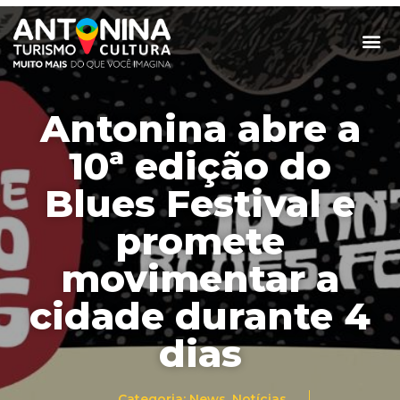
Antonina abre a
10ª edição do
Blues Festival e
promete
movimentar a
cidade durante 4
dias
Categoria:
News
,
Notícias