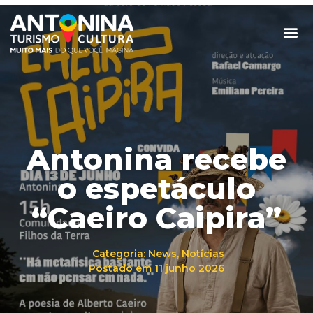
Antonina recebe
o espetáculo
“Caeiro Caipira”
Categoria:
News
,
Notícias
Postado em
11 junho 2026