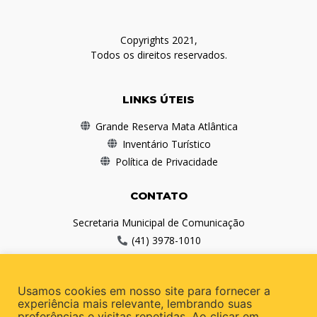
Copyrights 2021,
Todos os direitos reservados.
LINKS ÚTEIS
Grande Reserva Mata Atlântica
Inventário Turístico
Política de Privacidade
CONTATO
Secretaria Municipal de Comunicação
(41) 3978-1010
comunicacao@antonina.pr.gov.br
Usamos cookies em nosso site para fornecer a
REDES SOCIAIS
experiência mais relevante, lembrando suas
preferências e visitas repetidas. Ao clicar em