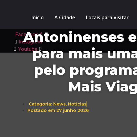
Ir
para
Início
A Cidade
Locais para Visitar
o
conteúdo
Antoninenses 
Facebook-f
Instagram
para mais um
Youtube
pelo program
Mais Via
Categoria:
News
,
Notícias
Postado em
27 junho 2026