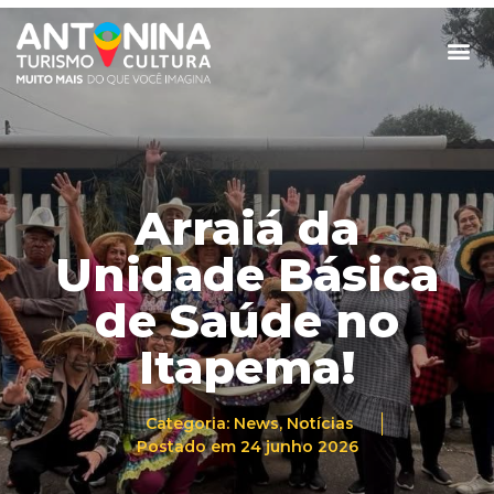
Arraiá da
Unidade Básica
de Saúde no
Itapema!
Categoria:
News
,
Notícias
Postado em
24 junho 2026