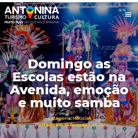
Domingo as
Escolas estão na
Avenida, emoção
e muito samba
Categoria:
Notícias
Postado em
16 fevereiro 2026