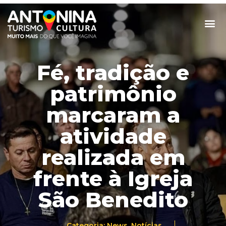
Fé, tradição e
patrimônio
marcaram a
atividade
realizada em
frente à Igreja
São Benedito
Categoria:
News
,
Notícias