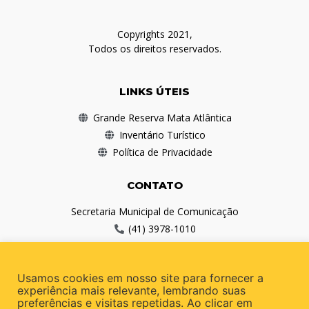
Copyrights 2021,
Todos os direitos reservados.
LINKS ÚTEIS
Grande Reserva Mata Atlântica
Inventário Turístico
Política de Privacidade
CONTATO
Secretaria Municipal de Comunicação
(41) 3978-1010
comunicacao@antonina.pr.gov.br
Usamos cookies em nosso site para fornecer a
REDES SOCIAIS
experiência mais relevante, lembrando suas
preferências e visitas repetidas. Ao clicar em