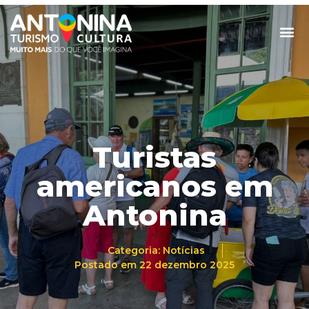
Turistas
americanos em
Antonina
Categoria:
Notícias
Postado em
22 dezembro 2025