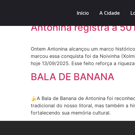
Tag:
#antonina
Início
A Cidade
Lo
Antonina registra a 50
Ontem Antonina alcançou um marco histórico
marcou essa conquista foi da Noivinha (Xolmi
hoje 13/09/2025. Esse feito reforça a riquez
BALA DE BANANA
🍌A Bala de Banana de Antonina foi reconheci
tradicional do nosso litoral, mas também a hi
fortalecendo sua memória cultural.