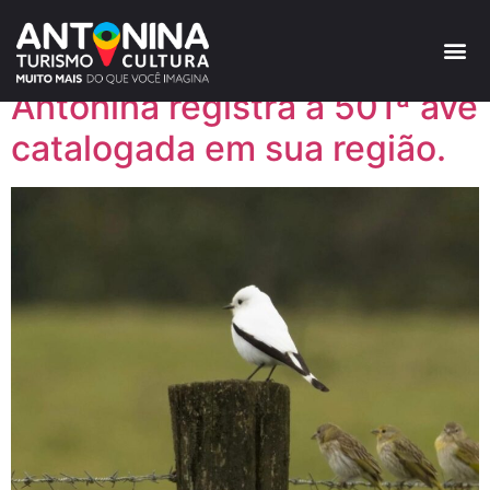
Tag:
#Biodiversidade
Antonina registra a 501ª ave
catalogada em sua região.