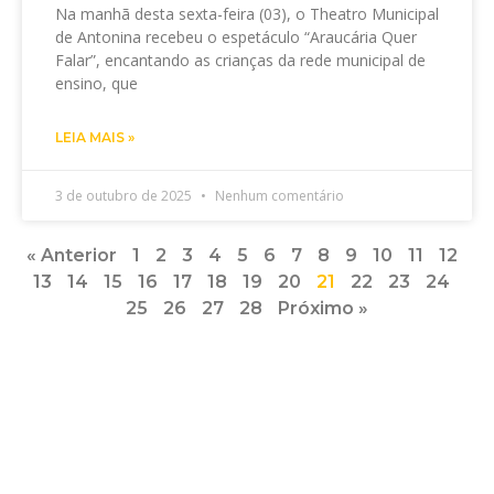
Na manhã desta sexta-feira (03), o Theatro Municipal
de Antonina recebeu o espetáculo “Araucária Quer
Falar”, encantando as crianças da rede municipal de
ensino, que
LEIA MAIS »
3 de outubro de 2025
Nenhum comentário
« Anterior
1
2
3
4
5
6
7
8
9
10
11
12
13
14
15
16
17
18
19
20
21
22
23
24
25
26
27
28
Próximo »