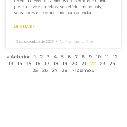
recebeu o evento Caminhos do Litoral, que reuniu
prefeitos, vice-prefeitos, secretários municipais,
vereadores e a comunidade para anunciar
LEIA MAIS »
18 de setembro de 2025
Nenhum comentário
« Anterior
1
2
3
4
5
6
7
8
9
10
11
12
13
14
15
16
17
18
19
20
21
22
23
24
25
26
27
28
Próximo »